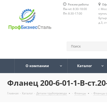
Режим работы
Оф
Пн-чт:
8:30-18:00
г. Мос
Пт:
8:30-17:00
муниц
Бутыр
д.3, с
О компании
Каталог
Фланец 200-6-01-1-B-ст.20
Главная
-
Каталог
-
Детали трубопровода
-
Фланцы
-
Фланцы 