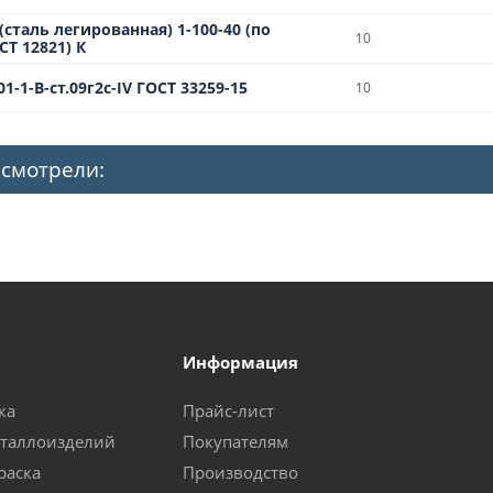
сталь легированная) 1-100-40 (по
10
Т 12821) К
1-1-В-ст.09г2с-IV ГОСТ 33259-15
10
 смотрели:
Информация
ка
Прайс-лист
еталлоизделий
Покупателям
раска
Производство