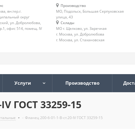
ис
Производство
ква, вн.тер.г.
МО, Подольск, Большая Серпуховская
ипальный округ
улица, 43
ский, ул. Добролюбова,
Склады
тр.1, офис 514, помещ. IV
МО г. Щелково, ул. Заречная
г. Москва, ул. Добролюбова
г. Москва, ул. Стахановская
Услуги
Производство
Дост
-IV ГОСТ 33259-15
стальные
-
Фланец 200-6-01-1-B-ст.20-IV ГОСТ 33259-15