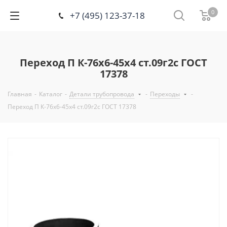
0
+7 (495) 123-37-18
Переход П К-76х6-45х4 ст.09г2с ГОСТ
17378
Главная
-
Каталог
-
Детали трубопровода
-
Переходы
-
Переход П К-76х6-45х4 ст.09г2с ГОСТ 17378