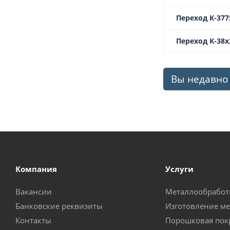
Переход К-377
Переход К-38х2
Вы недавно
Компания
Услуги
Вакансии
Металлообработ
Банковские реквизиты
Изготовление м
Контакты
Порошковая пок