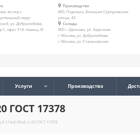
ис
Производство
ква, вн.тер.г.
МО, Подольск, Большая Серпуховская
ипальный округ
улица, 43
ский, ул. Добролюбова,
Склады
тр.1, офис 514, помещ. IV
МО г. Щелково, ул. Заречная
г. Москва, ул. Добролюбова
г. Москва, ул. Стахановская
Услуги
Производство
Дост
20 ГОСТ 17378
 К-114х6-89х6 ст.20 ГОСТ 17378