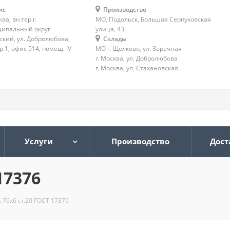
ис
Производство
ква, вн.тер.г.
МО, Подольск, Большая Серпуховская
ипальный округ
улица, 43
ский, ул. Добролюбова,
Склады
тр.1, офис 514, помещ. IV
МО г. Щелково, ул. Заречная
г. Москва, ул. Добролюбова
г. Москва, ул. Стахановская
Услуги
Производство
Дост
17376
 76х6 ст.20 ГОСТ 17376