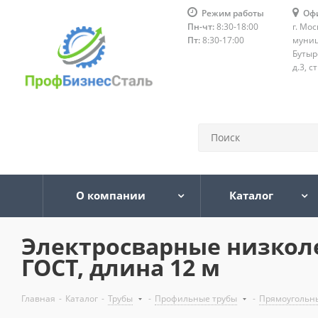
Режим работы
Оф
Пн-чт:
8:30-18:00
г. Мос
Пт:
8:30-17:00
муниц
Бутыр
д.3, с
О компании
Каталог
Электросварные низкол
ГОСТ, длина 12 м
Главная
-
Каталог
-
Трубы
-
Профильные трубы
-
Прямоугольн