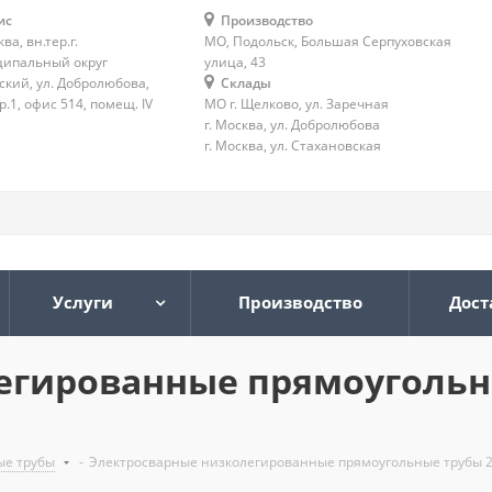
ис
Производство
ква, вн.тер.г.
МО, Подольск, Большая Серпуховская
ипальный округ
улица, 43
ский, ул. Добролюбова,
Склады
тр.1, офис 514, помещ. IV
МО г. Щелково, ул. Заречная
г. Москва, ул. Добролюбова
г. Москва, ул. Стахановская
Услуги
Производство
Дост
егированные прямоугольн
ые трубы
-
Электросварные низколегированные прямоугольные трубы 24