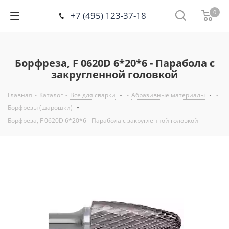
0
+7 (495) 123-37-18
Борфреза, F 0620D 6*20*6 - Парабола с
закругленной головкой
Главная
-
Каталог
-
Все для сварки
-
Абразивные материалы
-
Борфрезы (шарошки)
-
Борфреза, F 0620D 6*20*6 - Парабола с закругленной головкой