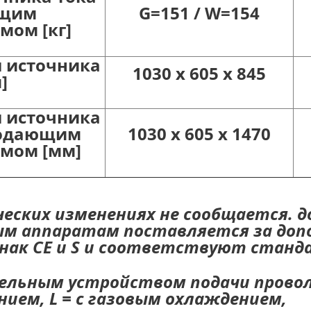
ющим
G=151 / W=154
мом [кг]
 источника
1030 x 605 x 845
]
 источника
подающим
1030 x 605 x 1470
мом [мм]
еских изменениях не сообщается. д
ым аппаратам поставляется за допо
ак CE и S и соответствуют стандар
дельным устройством подачи провол
ием, L = с газовым охлаждением,