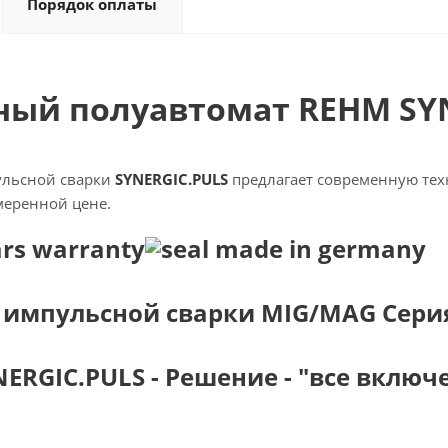
Порядок оплаты
ный полуавтомат REHM SYN
ульсной сварки
SYNERGIC.PULS
предлагает современную тех
меренной цене.
импульсной сварки MIG/MAG Серия 
ERGIC.PULS - Решение - "все включ