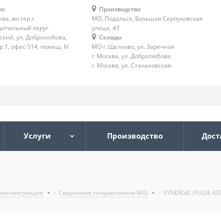
ис
Производство
ква, вн.тер.г.
МО, Подольск, Большая Серпуховская
ипальный округ
улица, 43
ский, ул. Добролюбова,
Склады
тр.1, офис 514, помещ. IV
МО г. Щелково, ул. Заречная
г. Москва, ул. Добролюбова
г. Москва, ул. Стахановская
Услуги
Производство
Дост
комплектующие
-
Сварочные полуавтоматы MIG
-
SYNERGIC PULSE 43