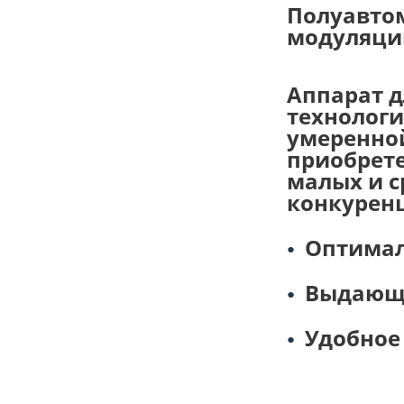
Полуавтом
модуляции
Аппарат д
технологи
умеренной
приобрете
малых и с
конкуренц
Оптимал
Выдающи
Удобное