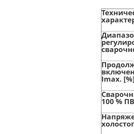
Техниче
характе
Диапазо
регулир
сварочно
Продолж
включен
Imax. [%
Сварочн
100 % ПВ
Напряж
холостог