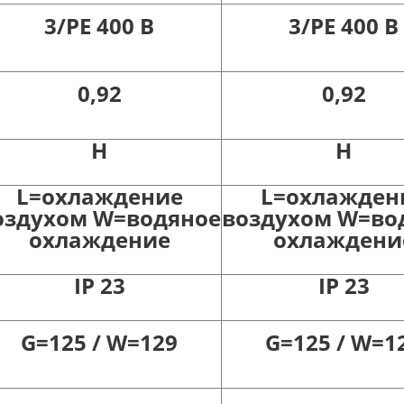
3/PE 400 B
3/PE 400 B
0,92
0,92
Н
Н
L=охлаждение
L=охлажден
оздухом W=водяное
воздухом W=во
охлаждение
охлаждени
IP 23
IP 23
G=125 / W=129
G=125 / W=1