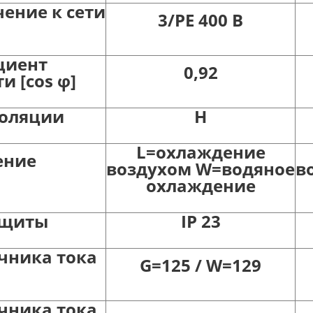
ение к сети
3/PE 400 B
циент
0,92
 [cos φ]
золяции
Н
L=охлаждение
ение
воздухом W=водяное
в
охлаждение
ащиты
IP 23
очника тока
G=125 / W=129
очника тока