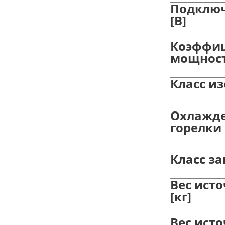
Подключ
[B]
Коэффи
мощности
Класс и
Охлажд
горелки
Класс з
Вес ист
[кг]
Вес ист