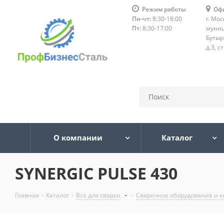
Режим работы
Оф
Пн-чт:
8:30-18:00
г. Мос
Пт:
8:30-17:00
муниц
Бутыр
д.3, с
О компании
Каталог
SYNERGIC PULSE 430
Главная
-
Каталог
-
Все для сварки
-
Сварочное оборудование и 