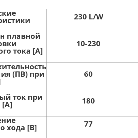
ские
230 L/W
ристики
н плавной
овки
10-230
го тока [A]
ительность
ия (ПВ) при
60
]
ый ток при
180
 [A]
ение
77
о хода [B]