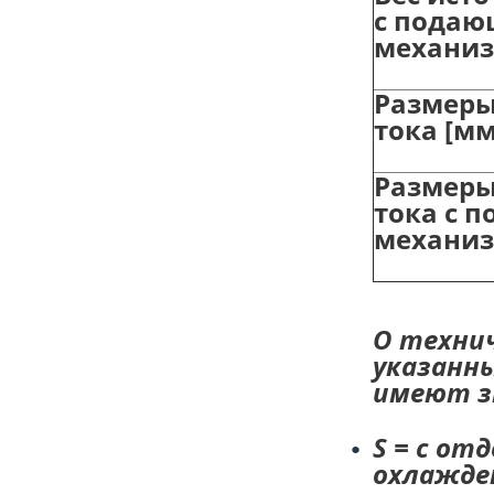
с пода
механиз
Размеры
тока [мм
Размеры
тока с 
механиз
О технич
указанн
имеют зн
S = с от
охлажден