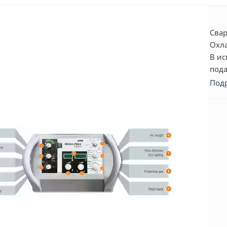
Свар
Охла
В ис
пода
Под