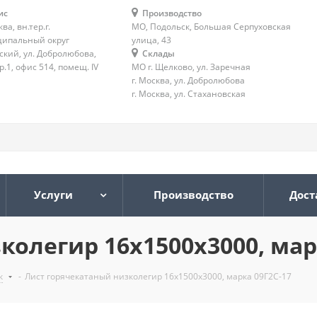
ис
Производство
ква, вн.тер.г.
МО, Подольск, Большая Серпуховская
ипальный округ
улица, 43
ский, ул. Добролюбова,
Склады
тр.1, офис 514, помещ. IV
МО г. Щелково, ул. Заречная
г. Москва, ул. Добролюбова
г. Москва, ул. Стахановская
Услуги
Производство
Дост
олегир 16х1500х3000, мар
к
-
Лист горячекатаный низколегир 16х1500х3000, марка 09Г2С-17