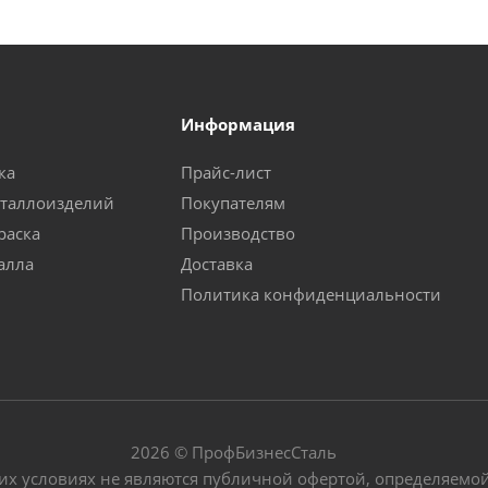
Информация
ка
Прайс-лист
еталлоизделий
Покупателям
раска
Производство
алла
Доставка
Политика конфиденциальности
2026 © ПрофБизнесСталь
их условиях не являются публичной офертой, определяемой