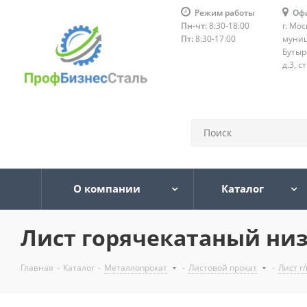
Режим работы
Оф
Пн-чт:
8:30-18:00
г. Мос
Пт:
8:30-17:00
муниц
Бутыр
д.3, с
О компании
Каталог
Лист горячекатаный низк
Главная
-
Каталог
-
Металлопрокат
-
Листовой прокат
-
Лист г/