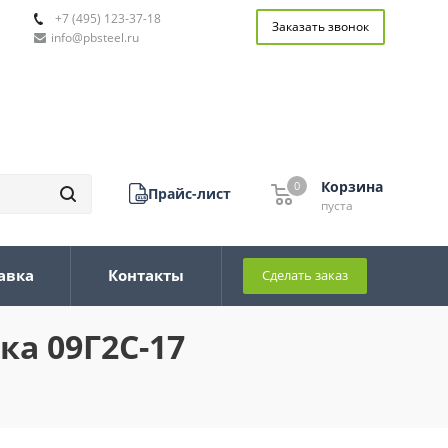
+7 (495) 123-37-18
Заказать звонок
info@pbsteel.ru
Корзина
0
0
Прайс-лист
пуста
авка
Контакты
Сделать заказ
ка 09Г2С-17