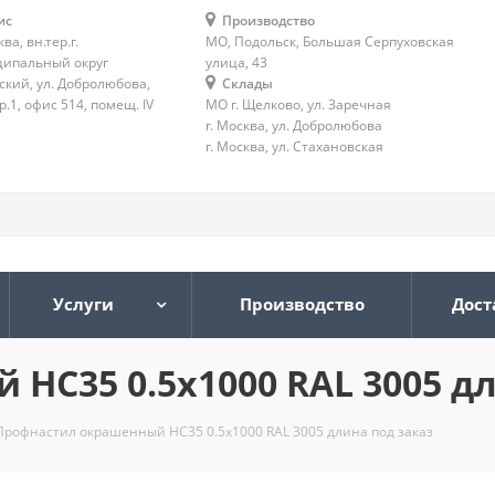
ис
Производство
ква, вн.тер.г.
МО, Подольск, Большая Серпуховская
ипальный округ
улица, 43
ский, ул. Добролюбова,
Склады
тр.1, офис 514, помещ. IV
МО г. Щелково, ул. Заречная
г. Москва, ул. Добролюбова
г. Москва, ул. Стахановская
Услуги
Производство
Дост
НС35 0.5х1000 RAL 3005 дл
Профнастил окрашенный НС35 0.5х1000 RAL 3005 длина под заказ