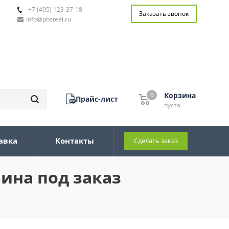
+7 (495) 123-37-18
Заказать звонок
info@pbsteel.ru
Корзина
0
0
Прайс-лист
пуста
авка
Контакты
Сделать заказ
ина под заказ