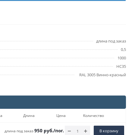
длина под заказ
0,5
1000
НС35
RAL 3005 Винно-красный
ка
Длина
Цена
Количество
950
руб.
/пог. м
В корзину
длина под заказ