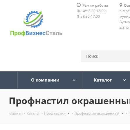
Режим работы
Оф
Пн-чт:
8:30-18:00
г. Мос
Пт:
8:30-17:00
муниц
Бутыр
д.3, с
О компании
Каталог
Профнастил окрашенный 
Главная
-
Каталог
-
Профнастил
-
Профнастил окрашенный
-